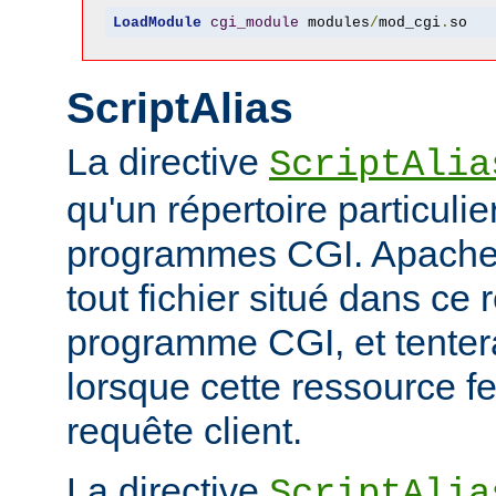
LoadModule
cgi_module
 modules
/
mod_cgi
.
so
ScriptAlias
La directive
ScriptAlia
qu'un répertoire particuli
programmes CGI. Apache
tout fichier situé dans ce 
programme CGI, et tentera
lorsque cette ressource fe
requête client.
La directive
ScriptAlia