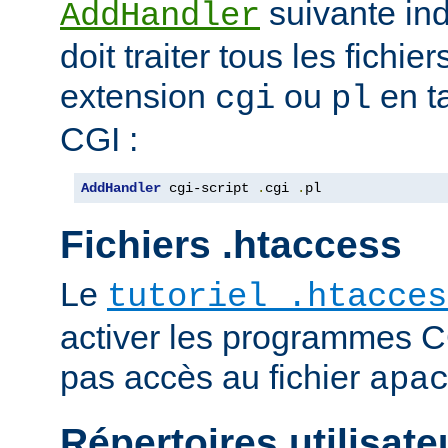
suivante ind
AddHandler
doit traiter tous les fichi
extension
ou
en t
cgi
pl
CGI :
AddHandler
 cgi-script 
.
cgi 
.
pl
Fichiers .htaccess
Le
tutoriel .htacces
activer les programmes C
pas accès au fichier
apa
Répertoires utilisate