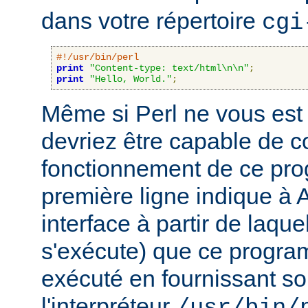
dans votre répertoire
cgi
#!/usr/bin/perl
print
"Content-type: text/html\n\n"
;
print
"Hello, World."
;
Même si Perl ne vous est 
devriez être capable de 
fonctionnement de ce pr
première ligne indique à 
interface à partir de laqu
s'exécute) que ce progra
exécuté en fournissant son
l'interpréteur
/usr/bin/