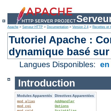
Serveu
Apache
>
Serveur HTTP
>
Documentation
>
Version 2.4
>
Recettes et t
Tutoriel Apache : C
dynamique basé sur
Langues Disponibles:
e
Introduction
Modules Apparentés
Directives Apparentées
mod_alias
AddHandler
mod_cgi
Options
mod_cgid
ScriptAlias