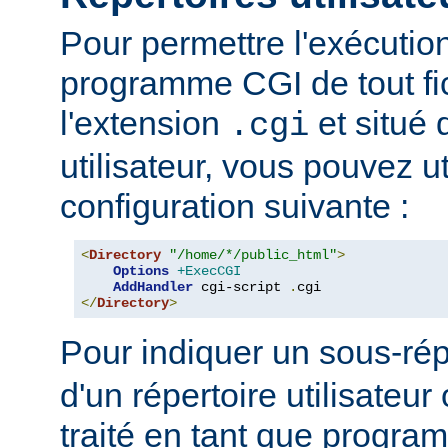
Pour permettre l'exécutio
programme CGI de tout fi
l'extension
et situé 
.cgi
utilisateur, vous pouvez uti
configuration suivante :
<
Directory
"/home/*/public_html"
>
Options
+ExecCGI
AddHandler
 cgi-script 
.
</
Directory
>
Pour indiquer un sous-rép
d'un répertoire utilisateur 
traité en tant que progr