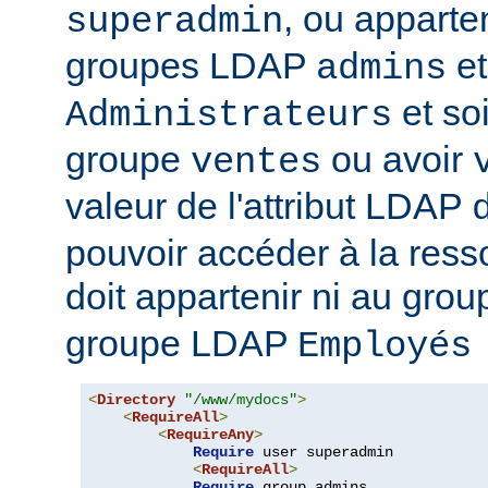
, ou apparte
superadmin
groupes LDAP
et
admins
et soi
Administrateurs
groupe
ou avoir
ventes
valeur de l'attribut LDAP
pouvoir accéder à la ressou
doit appartenir ni au gro
groupe LDAP
Employés
<
Directory
"/www/mydocs"
>
<
RequireAll
>
<
RequireAny
>
Require
 user superadmin

<
RequireAll
>
Require
 group admins
