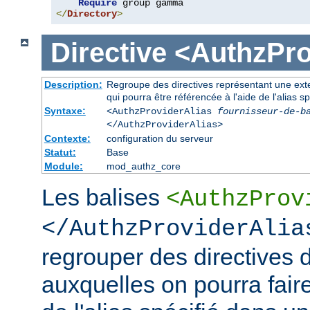
Require
</
Directory
>
Directive
<AuthzPro
Description:
Regroupe des directives représentant une exte
qui pourra être référencée à l'aide de l'alias sp
Syntaxe:
<AuthzProviderAlias
fournisseur-de-b
</AuthzProviderAlias>
Contexte:
configuration du serveur
Statut:
Base
Module:
mod_authz_core
Les balises
<AuthzProv
</AuthzProviderAlia
regrouper des directives d
auxquelles on pourra faire