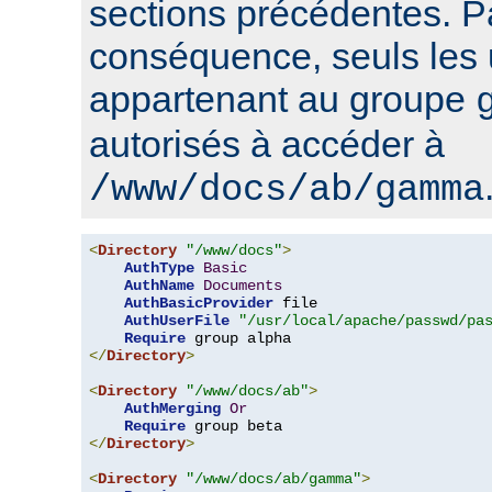
sections précédentes. P
conséquence, seuls les u
appartenant au groupe
autorisés à accéder à
/www/docs/ab/gamma
<
Directory
"/www/docs"
>
AuthType
Basic
AuthName
Documents
AuthBasicProvider
 file

AuthUserFile
"/usr/local/apache/passwd/pa
Require
</
Directory
>
<
Directory
"/www/docs/ab"
>
AuthMerging
Or
Require
</
Directory
>
<
Directory
"/www/docs/ab/gamma"
>