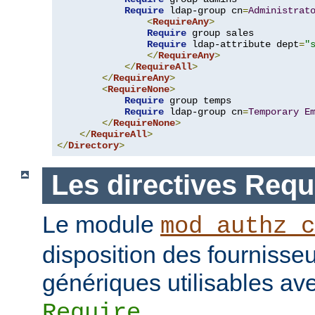
Require
 ldap-group cn
=
Administrat
<
RequireAny
>
Require
 group sales

Require
 ldap-attribute dept
=
"
</
RequireAny
>
</
RequireAll
>
</
RequireAny
>
<
RequireNone
>
Require
 group temps

Require
 ldap-group cn
=
Temporary
E
</
RequireNone
>
</
RequireAll
>
</
Directory
>
Les directives Requ
Le module
mod_authz_c
disposition des fournisseu
génériques utilisables ave
.
Require