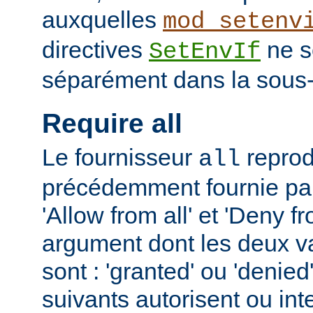
auxquelles
mod_setenv
directives
ne s
SetEnvIf
séparément dans la sous-
Require all
Le fournisseur
reprodu
all
précédemment fournie par 
'Allow from all' et 'Deny fr
argument dont les deux v
sont : 'granted' ou 'denie
suivants autorisent ou int