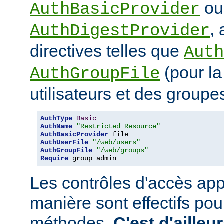
ou
AuthBasicProvider
,
AuthDigestProvider
directives telles que
Auth
(pour la
AuthGroupFile
utilisateurs et des groupe
AuthType
Basic
AuthName
"Restricted Resource"
AuthBasicProvider
AuthUserFile
"/web/users"
AuthGroupFile
"/web/groups"
Require
 group admin
Les contrôles d'accès app
manière sont effectifs po
méthodes.
C'est d'ailleu