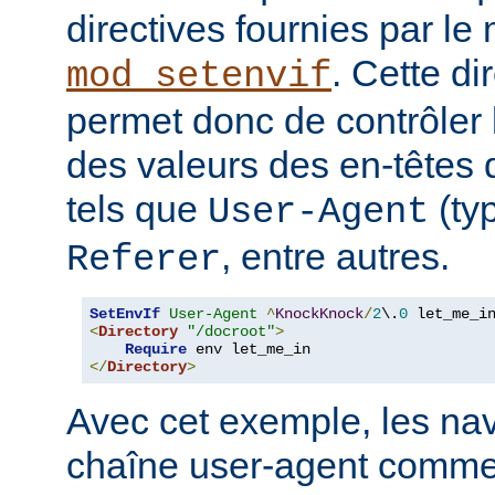
directives fournies par le
. Cette di
mod_setenvif
permet donc de contrôler 
des valeurs des en-têtes
tels que
(ty
User-Agent
, entre autres.
Referer
SetEnvIf
User-Agent
^
KnockKnock
/
2
\.
0
<
Directory
"/docroot"
>
Require
</
Directory
>
Avec cet exemple, les nav
chaîne user-agent comme