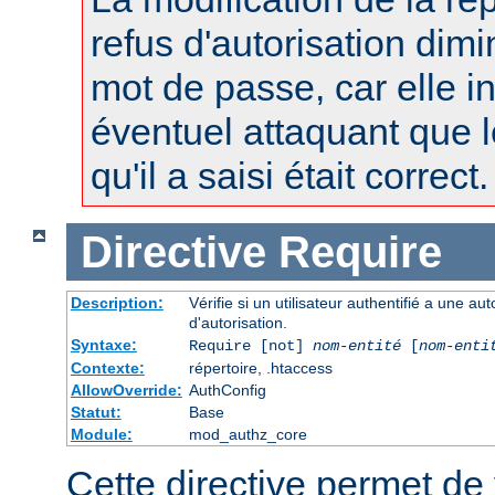
refus d'autorisation dimi
mot de passe, car elle i
éventuel attaquant que 
qu'il a saisi était correct.
Directive
Require
Description:
Vérifie si un utilisateur authentifié a une a
d'autorisation.
Syntaxe:
Require [not]
nom-entité
[
nom-enti
Contexte:
répertoire, .htaccess
AllowOverride:
AuthConfig
Statut:
Base
Module:
mod_authz_core
Cette directive permet de v