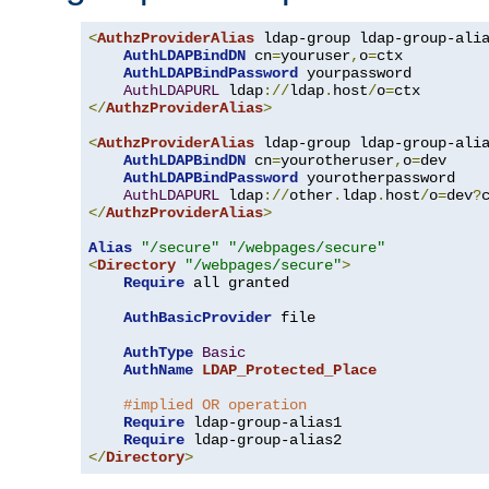
<
AuthzProviderAlias
 ldap-group ldap-group-ali
AuthLDAPBindDN
 cn
=
youruser
,
o
=
ctx

AuthLDAPBindPassword
 yourpassword

AuthLDAPURL
 ldap
://
ldap
.
host
/
o
=
</
AuthzProviderAlias
>
<
AuthzProviderAlias
 ldap-group ldap-group-ali
AuthLDAPBindDN
 cn
=
yourotheruser
,
o
=
dev

AuthLDAPBindPassword
 yourotherpassword

AuthLDAPURL
 ldap
://
other
.
ldap
.
host
/
o
=
dev
?
</
AuthzProviderAlias
>
Alias
"/secure"
"/webpages/secure"
<
Directory
"/webpages/secure"
>
Require
 all granted

AuthBasicProvider
 file

AuthType
Basic
AuthName
LDAP_Protected_Place
#implied OR operation
Require
 ldap-group-alias1

Require
</
Directory
>