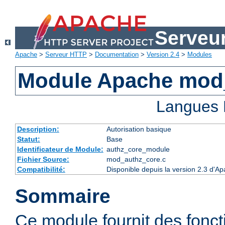
Serveu
Apache
>
Serveur HTTP
>
Documentation
>
Version 2.4
>
Modules
Module Apache mod
Langues 
Description:
Autorisation basique
Statut:
Base
Identificateur de Module:
authz_core_module
Fichier Source:
mod_authz_core.c
Compatibilité:
Disponible depuis la version 2.3 d'
Sommaire
Ce module fournit des fonct