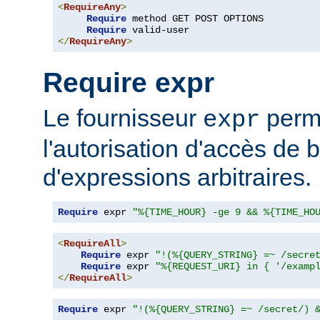
<
RequireAny
>
Require
 method GET POST OPTIONS

Require
</
RequireAny
>
Require expr
Le fournisseur
perme
expr
l'autorisation d'accès de 
d'expressions arbitraires.
Require
 expr 
"%{TIME_HOUR} -ge 9 && %{TIME_HO
<
RequireAll
>
Require
 expr 
"!(%{QUERY_STRING} =~ /secre
Require
 expr 
"%{REQUEST_URI} in { '/examp
</
RequireAll
>
Require
 expr 
"!(%{QUERY_STRING} =~ /secret/) 