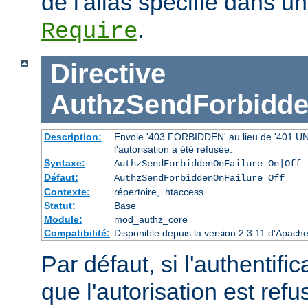
de l'alias spécifié dans un
.
Require
Directive
AuthzSendForbidde
Description:
Envoie '403 FORBIDDEN' au lieu de '401 UNAU
l'autorisation a été refusée.
Syntaxe:
AuthzSendForbiddenOnFailure On|Off
Défaut:
AuthzSendForbiddenOnFailure Off
Contexte:
répertoire, .htaccess
Statut:
Base
Module:
mod_authz_core
Compatibilité:
Disponible depuis la version 2.3.11 d'Apac
Par défaut, si l'authentific
que l'autorisation est r