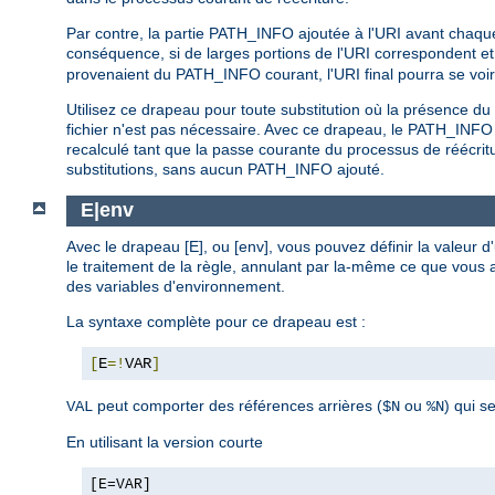
Par contre, la partie PATH_INFO ajoutée à l'URI avant chaqu
conséquence, si de larges portions de l'URI correspondent et 
provenaient du PATH_INFO courant, l'URI final pourra se voi
Utilisez ce drapeau pour toute substitution où la présence 
fichier n'est pas nécessaire. Avec ce drapeau, le PATH_INFO
recalculé tant que la passe courante du processus de réécrit
substitutions, sans aucun PATH_INFO ajouté.
E|env
Avec le drapeau [E], ou [env], vous pouvez définir la valeur
le traitement de la règle, annulant par la-même ce que vous a
des variables d'environnement.
La syntaxe complète pour ce drapeau est :
[
E
=!
VAR
]
peut comporter des références arrières (
ou
) qui s
VAL
$N
%N
En utilisant la version courte
[E=VAR]