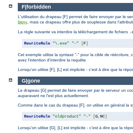
F|forbidden
L'utilisation du drapeau [F] permet de faire envoyer par le se
, mais ce drapeau offre plus de souplesse dans l'attribut
Deny
La règle suivante va interdire la téléchargement de fichiers
.
RewriteRule
"\.exe"
"-"
[
F
]
Cet exemple utilise la syntaxe "-" pour la cible de réécriture, 
avez l'intention d'interdire la requête.
Lorsqu'on utilise [F], [L] est implicite - c'est à dire que la 
G|gone
Le drapeau [G] permet de faire envoyer par le serveur un cod
auparavant ne l'est plus actuellement.
Comme dans le cas du drapeau [F], on utilise en général la synt
RewriteRule
"oldproduct"
"-"
[
G
,
NC
]
Lorsqu'on utilise [G], [L] est implicite - c'est à dire que la