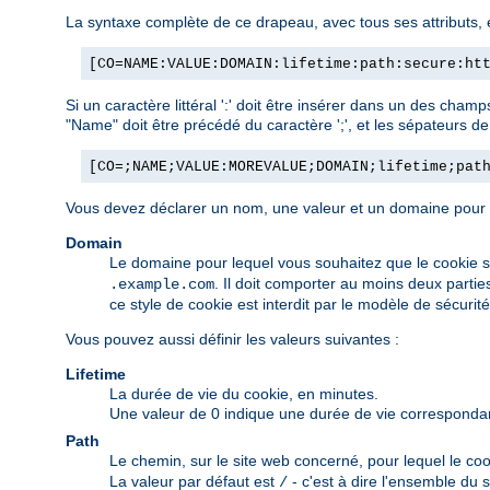
La syntaxe complète de ce drapeau, avec tous ses attributs, e
[CO=NAME:VALUE:DOMAIN:lifetime:path:secure:ht
Si un caractère littéral ':' doit être insérer dans un des cham
"Name" doit être précédé du caractère ';', et les sépateurs d
[CO=;NAME;VALUE:MOREVALUE;DOMAIN;lifetime;pat
Vous devez déclarer un nom, une valeur et un domaine pour qu
Domain
Le domaine pour lequel vous souhaitez que le cookie 
. Il doit comporter au moins deux partie
.example.com
ce style de cookie est interdit par le modèle de sécurit
Vous pouvez aussi définir les valeurs suivantes :
Lifetime
La durée de vie du cookie, en minutes.
Une valeur de 0 indique une durée de vie correspondant 
Path
Le chemin, sur le site web concerné, pour lequel le coo
La valeur par défaut est
- c'est à dire l'ensemble du s
/