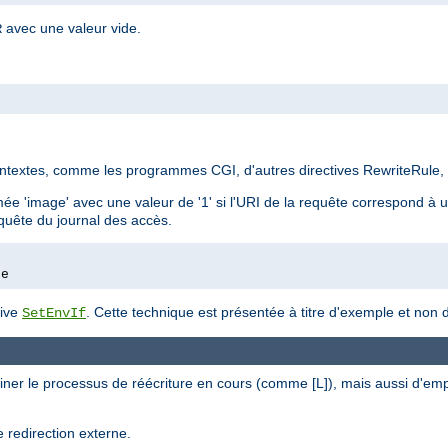
avec une valeur vide.
R
ontextes, comme les programmes CGI, d'autres directives RewriteRule,
e 'image' avec une valeur de '1' si l'URI de la requête correspond à un
equête du journal des accès.
ge
tive
. Cette technique est présentée à titre d'exemple et no
SetEnvIf
iner le processus de réécriture en cours (comme [L]), mais aussi d'em
 redirection externe.