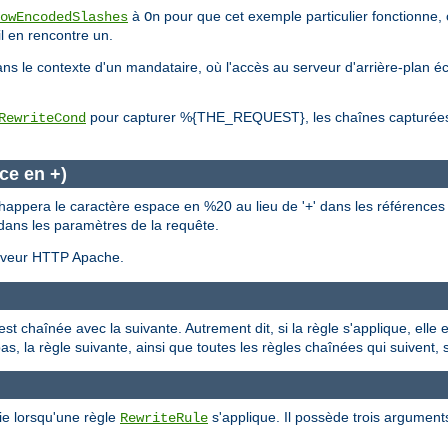
à
pour que cet exemple particulier fonctionne, 
owEncodedSlashes
On
l en rencontre un.
s le contexte d'un mandataire, où l'accès au serveur d'arrière-plan é
pour capturer %{THE_REQUEST}, les chaînes capturées 
RewriteCond
ce en +)
appera le caractère espace en %20 au lieu de '+' dans les références a
n dans les paramètres de la requête.
serveur HTTP Apache.
est chaînée avec la suivante. Autrement dit, si la règle s'applique, elle
 pas, la règle suivante, ainsi que toutes les règles chaînées qui suivent,
ie lorsqu'une règle
s'applique. Il possède trois argument
RewriteRule