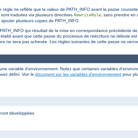
e règle ne reflète que la valeur de PATH_INFO avant la passe courante
sont traduites via plusieurs directives
, sans prendre en 
RewriteRule
r ajouter plusieurs copies de PATH_INFO.
du PATH_INFO qui résultait de la mise en correspondance précédente de
 établi avant que cette passe du processus de réécriture ne débute e
ure ne sera pas achevée. Les règles suivantes de cette passe ne verront
 d'une variable d'environnement. Notez que certaines variables d'enviro
vez défini. Voir le
document sur les variables d'environnement
pour plu
eront développées.