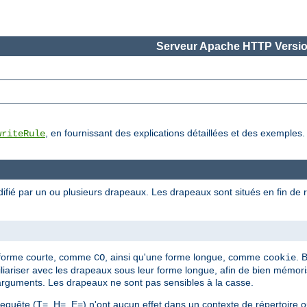
Serveur Apache HTTP Versio
, en fournissant des explications détaillées et des exemples.
writeRule
ifié par un ou plusieurs drapeaux. Les drapeaux sont situés en fin de r
]
 forme courte, comme
, ainsi qu'une forme longue, comme
. 
CO
cookie
ariser avec les drapeaux sous leur forme longue, afin de bien mémor
arguments. Les drapeaux ne sont pas sensibles à la casse.
quête (T=, H=, E=) n'ont aucun effet dans un contexte de répertoire ou