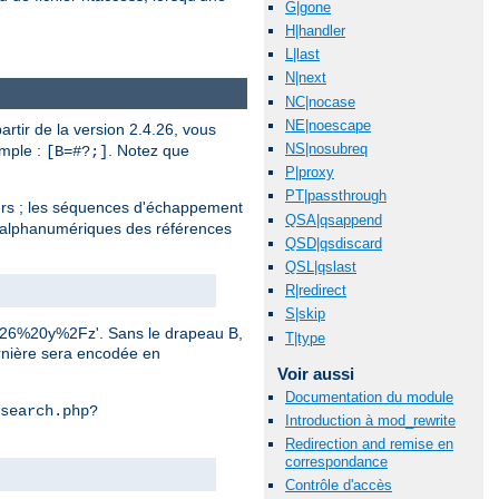
G|gone
H|handler
L|last
N|next
NC|nocase
NE|noescape
rtir de la version 2.4.26, vous
NS|nosubreq
emple :
. Notez que
[B=#?;]
P|proxy
PT|passthrough
ers ; les séquences d'échappement
QSA|qsappend
n-alphanumériques des références
QSD|qsdiscard
QSL|qslast
R|redirect
S|skip
0%26%20y%2Fz'. Sans le drapeau B,
T|type
ernière sera encodée en
Voir aussi
Documentation du module
search.php?
Introduction à mod_rewrite
Redirection and remise en
correspondance
Contrôle d'accès