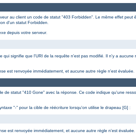
rveur au client un code de statut "403 Forbidden". Le même effet peut êt
ion d'un statut Forbidden.
depuis votre serveur.
exe
ce qui signifie que l'URI de la requête n'est pas modifié. Il n'y a aucune
réponse est renvoyée immédiatement, et aucune autre règle n'est évaluée.
e de statut "410 Gone" avec la réponse. Ce code indique qu'une ressou
axe "-" pour la cible de réécriture lorsqu'on utilise le drapeau [G] :
 réponse est renvoyée immédiatement, et aucune autre règle n'est évaluée.