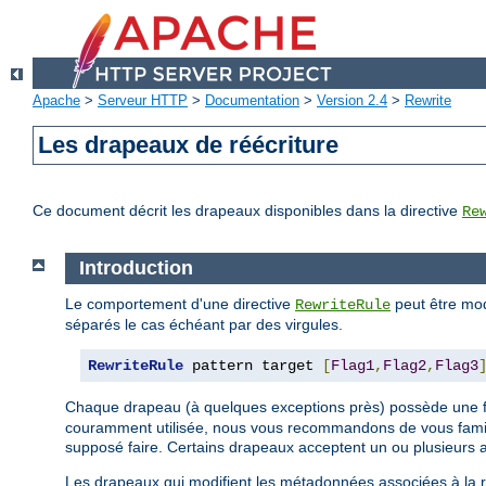
Apache
>
Serveur HTTP
>
Documentation
>
Version 2.4
>
Rewrite
Les drapeaux de réécriture
Ce document décrit les drapeaux disponibles dans la directive
Re
Introduction
Le comportement d'une directive
peut être mod
RewriteRule
séparés le cas échéant par des virgules.
RewriteRule
 pattern target 
[
Flag1
,
Flag2
,
Flag3
Chaque drapeau (à quelques exceptions près) possède une
couramment utilisée, nous vous recommandons de vous famili
supposé faire. Certains drapeaux acceptent un ou plusieurs 
Les drapeaux qui modifient les métadonnées associées à la re