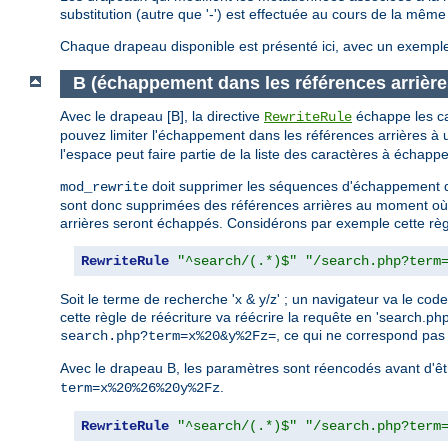
substitution (autre que '-') est effectuée au cours de la mêm
Chaque drapeau disponible est présenté ici, avec un exemple d
B (échappement dans les références arrière
Avec le drapeau [B], la directive
échappe les ca
RewriteRule
pouvez limiter l'échappement dans les références arrières à
l'espace peut faire partie de la liste des caractères à échapper
doit supprimer les séquences d'échappement d
mod_rewrite
sont donc supprimées des références arrières au moment où 
arrières seront échappés. Considérons par exemple cette règ
RewriteRule
"^search/(.*)$"
"/search.php?term
Soit le terme de recherche 'x & y/z' ; un navigateur va le
cette règle de réécriture va réécrire la requête en 'search.
, ce qui ne correspond pas 
search.php?term=x%20&y%2Fz=
Avec le drapeau B, les paramètres sont réencodés avant d'êtr
.
term=x%20%26%20y%2Fz
RewriteRule
"^search/(.*)$"
"/search.php?term