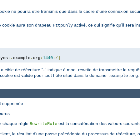
cookie ne pourra être transmis que dans le cadre d'une connexion sécur
le cookie aura son drapeau
activé, ce qui signifie qu'il sera 
HttpOnly
:
yes
:.
example
.
org
:
1440
:/]
La cible de réécriture "-" indique à mod_rewrite de transmettre la requêt
 cookie est valide pour tout hôte situé dans le domaine
.
.example.org
st supprimée.
eures.
ar chaque règle
est la concaténation des valeurs courant
RewriteRule
 le client, le résultat d'une passe précédente du processus de réécriture, 