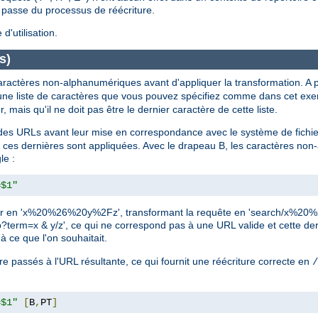
e passe du processus de réécriture.
'utilisation.
s)
ractères non-alphanumériques avant d'appliquer la transformation. A pa
 une liste de caractères que vous pouvez spécifiez comme dans cet ex
, mais qu'il ne doit pas être le dernier caractère de cette liste.
es URLs avant leur mise en correspondance avec le système de fichi
ces dernières sont appliquées. Avec le drapeau B, les caractères no
le :
=$1"
 coder en 'x%20%26%20y%2Fz', transformant la requête en 'search/x%2
php?term=x & y/z', ce qui ne correspond pas à une URL valide et cette d
à ce que l'on souhaitait.
e passés à l'URL résultante, ce qui fournit une réécriture correcte en
/
=$1"
[
B
,
PT
]