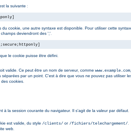
st la suivante :
tponly]
ps du cookie, une autre syntaxe est disponible. Pour utiliser cette synt
e champs deviendront des ';'.
h;secure;httponly]
e le cookie puisse être défini.
soit valide. Ce peut être un nom de serveur, comme
www.example.com
s séparées par un point. C'est à dire que vous ne pouvez pas utiliser l
é des cookies.
à la session courante du navigateur. Il s'agit de la valeur par défaut.
kie est valide, du style
or
.
/clients/
/fichiers/telechargement/
ite web.