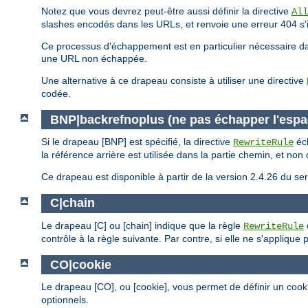
Notez que vous devrez peut-être aussi définir la directive
All
slashes encodés dans les URLs, et renvoie une erreur 404 s'i
Ce processus d'échappement est en particulier nécessaire dan
une URL non échappée.
Une alternative à ce drapeau consiste à utiliser une directive
codée.
BNP|backrefnoplus (ne pas échapper l'espa
Si le drapeau [BNP] est spécifié, la directive
éch
RewriteRule
la référence arrière est utilisée dans la partie chemin, et no
Ce drapeau est disponible à partir de la version 2.4.26 du 
C|chain
Le drapeau [C] ou [chain] indique que la règle
RewriteRule
contrôle à la règle suivante. Par contre, si elle ne s'applique
CO|cookie
Le drapeau [CO], ou [cookie], vous permet de définir un cook
optionnels.