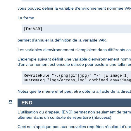
vous pouvez définir la variable d'environnement nommée
VA
La forme
[E=!VAR]
permet d'annuler la définition de la variable
.
VAR
Les variables d'environnement s'emploient dans différents c
L'exemple suivant définit une variable d'environnement nommé
d'environnement est ensuite utilisée pour exclure une telle r
RewriteRule "\.(png|gif|jpg)" "-" [E=image:1]
CustomLog "logs/access_log" combined env=!ima
Notez que le même effet peut être obtenu à l'aide de la direc
END
L'utilisation du drapeau [END] permet non seulement de term
ultérieur dans un contexte de répertoire (htaccess).
Ceci ne s'applique pas aux nouvelles requêtes résultant d'une