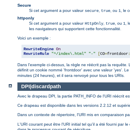
Secure
Si cet argument a pour valeur
,
, ou
, le 
secure
true
1
httponly
Si cet argument a pour valeur
,
, ou
, 
HttpOnly
true
1
les navigateurs qui supportent cette fonctionnalité.
Voici un exemple :
RewriteEngine
On
RewriteRule
"^/index\.html"
"-"
[
CO
=
frontdoor
Dans l'exemple ci-dessus, la règle ne réécrit pas la requête. 
définit un cookie nommé 'frontdoor' avec une valeur 'yes'. Le
minutes (24 heures), et il sera renvoyé pour tous les URIs.
DPI|discardpath
Avec le drapeau DPI, la partie PATH_INFO de l'URI réécrit e
Ce drapeau est disponible dans les versions 2.2.12 et supéri
Dans un contexte de répertoire, l'URI mis en comparaison p
L'URI courant peut être l'URI initial tel qu'il a été fourni par
dans le processus courant de réécriture.